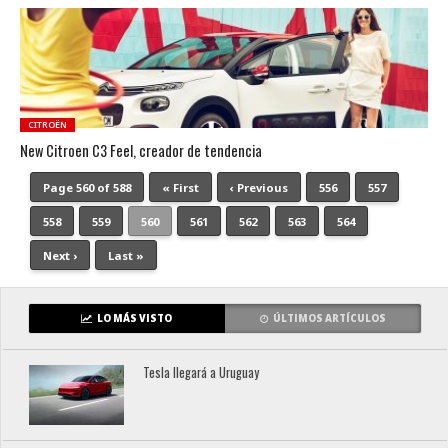
CITROËN
New Citroen C3 Feel, creador de tendencia
Page 560 of 588
« First
‹ Previous
556
557
558
559
560
561
562
563
564
Next ›
Last »
LO MÁS VISTO
ÚLTIMOS ARTÍCULOS
Tesla llegará a Uruguay