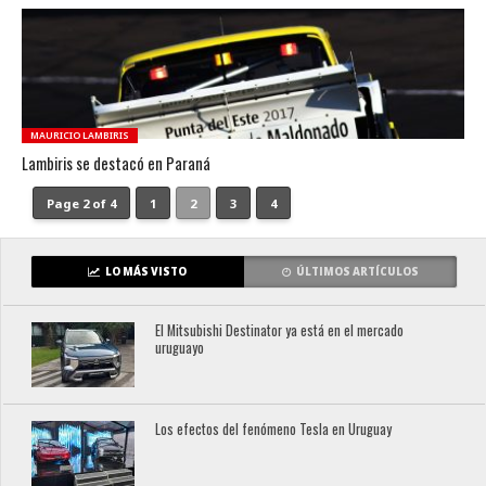
MAURICIO LAMBIRIS
Lambiris se destacó en Paraná
Page 2 of 4
1
2
3
4
LO MÁS VISTO
ÚLTIMOS ARTÍCULOS
El Mitsubishi Destinator ya está en el mercado
uruguayo
Los efectos del fenómeno Tesla en Uruguay