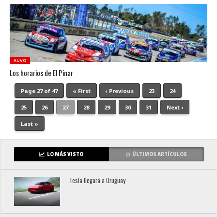
AUVO
Los horarios de El Pinar
Page 27 of 47
« First
‹ Previous
23
24
25
26
27
28
29
30
31
Next ›
Last »
LO MÁS VISTO
ÚLTIMOS ARTÍCULOS
Tesla llegará a Uruguay