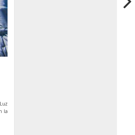
 Luz
n la