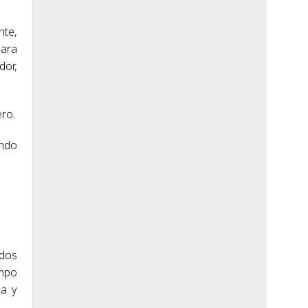
nte,
para
dor,
ero.
ando
 dos
empo
la y