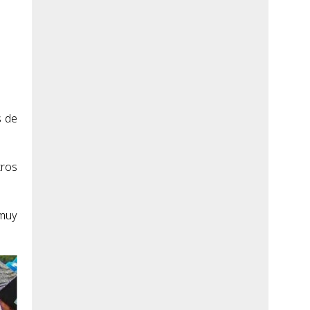
s de
tros
 muy