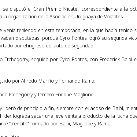
r se disputó el Gran Premio Nicatel, correspondiente a la oc
 la organización de la Asociación Uruguaya de Volantes.
e venía teniendo en esta temporada, en la que había tenido s
levaban disputadas, porque Cyro Fontes logró su segunda vict
rtado por el ingreso del auto de seguridad.
do Etchegorry, seguido por Cyro Fontes, con Frederick Balbi e
seguido por Alfredo Mariño y Fernando Rama.
ndo Etchegorry y tercero Enrique Maglione.
y lideró de principio a fin, siempre con el acoso de Balbi, mien
líder lograba sacar una leve ventaja producto de la lucha qu
nte “trencito” formado por Balbi, Maglione y Rama.