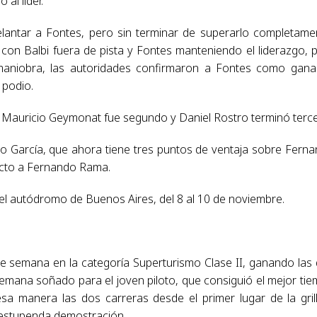
 al líder.
delantar a Fontes, pero sin terminar de superarlo completame
on Balbi fuera de pista y Fontes manteniendo el liderazgo, 
 maniobra, las autoridades confirmaron a Fontes como gana
 podio.
e. Mauricio Geymonat fue segundo y Daniel Rostro terminó terc
o García, que ahora tiene tres puntos de ventaja sobre Fern
ecto a Fernando Rama.
el autódromo de Buenos Aires, del 8 al 10 de noviembre.
de semana en la categoría Superturismo Clase II, ganando las
emana soñado para el joven piloto, que consiguió el mejor ti
esa manera las dos carreras desde el primer lugar de la gril
 estupenda demostración.