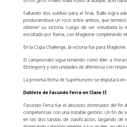
En los giros finales Balbi volvió al ataque, acechando
Faltando dos vueltas para el final, Balbi logra a
produciéndose un roce entre ambos, que terminó c
obtener su victoria. Luego de ser estudiada la
escoltado por Rama, con Maglione completando el
En la Copa Challenge, la victoria fue para Maglion
El campeonato sigue teniendo como líder a Horaci
Etchegorry y seis unidades de diferencia con resp
La próxima fecha de Superturismo se disputará en 
Doblete de Facundo Ferra en Clase II
Facundo Ferra fue el absoluto dominador del fin 
competencias con una notable gestión. Un fin de s
en las dos tandas de clasificación, largando de 
dominando categóricamente a sus rivales, en otra