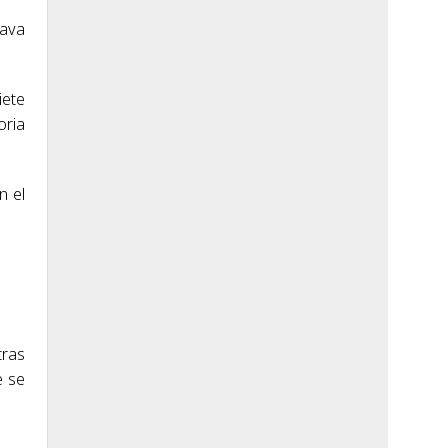
tava
iete
oria
n el
tras
e se