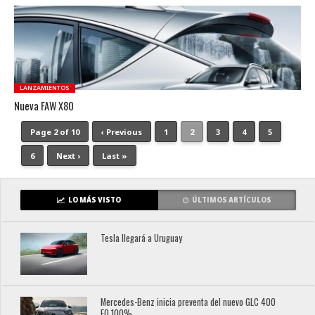
LANZAMIENTOS
Nueva FAW X80
Page 2 of 10
‹ Previous
1
2
3
4
5
6
Next ›
Last »
LO MÁS VISTO
ÚLTIMOS ARTÍCULOS
Tesla llegará a Uruguay
Mercedes-Benz inicia preventa del nuevo GLC 400
EQ 100%