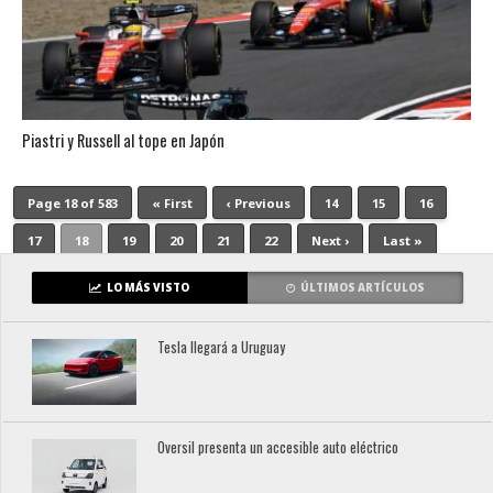
Piastri y Russell al tope en Japón
Page 18 of 583
« First
‹ Previous
14
15
16
17
18
19
20
21
22
Next ›
Last »
LO MÁS VISTO
ÚLTIMOS ARTÍCULOS
Tesla llegará a Uruguay
Oversil presenta un accesible auto eléctrico