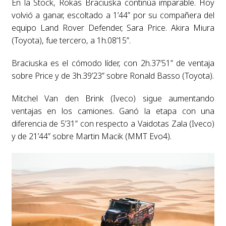
En la Stock, Rokas Braciuska continúa imparable. Hoy
volvió a ganar, escoltado a 1’44” por su compañera del
equipo Land Rover Defender, Sara Price. Akira Miura
(Toyota), fue tercero, a 1h.08’15”.
Braciuska es el cómodo líder, con 2h.37’51” de ventaja
sobre Price y de 3h.39’23” sobre Ronald Basso (Toyota).
Mitchel Van den Brink (Iveco) sigue aumentando
ventajas en los camiones. Ganó la etapa con una
diferencia de 5’31” con respecto a Vaidotas Zala (Iveco)
y de 21’44” sobre Martin Macik (MMT Evo4).