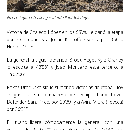
En la categoría Challenger triunfó Paul Spierings.
Victoria de Chaleco López en los SSVs. Le ganó la etapa
por 33 segundos a Johan Kristoffersson y por 3’50 a
Hunter Miller.
La general la sigue liderando Brock Heger. Kyle Chaney
lo escolta a 43’58” y Joao Monteiro está tercero, a
1h.02’06”.
Rokas Braciuska sigue sumando victorias de etapa. Hoy
le ganó a su compañera del equipo Land Rover
Defender, Sara Price, por 29’39” y a Akira Miura (Toyota)
por 36’31”.
El lituano lidera cómodamente la general, con una
ventaja de 3h.07’30” sobre Price y de 4h.23’56” con