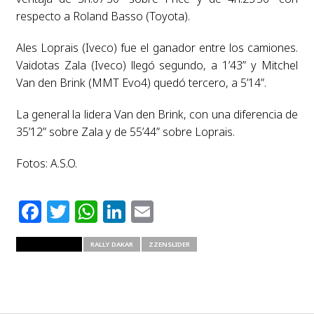
respecto a Roland Basso (Toyota).
Ales Loprais (Iveco) fue el ganador entre los camiones.
Vaidotas Zala (Iveco) llegó segundo, a 1’43” y Mitchel
Van den Brink (MMT Evo4) quedó tercero, a 5’14”.
La general la lidera Van den Brink, con una diferencia de
35’12” sobre Zala y de 55’44” sobre Loprais.
Fotos: A.S.O.
Facebook
Twitter
WhatsApp
LinkedIn
Email
RELATED ITEMS
RALLY DAKAR
ZZENSLIDER