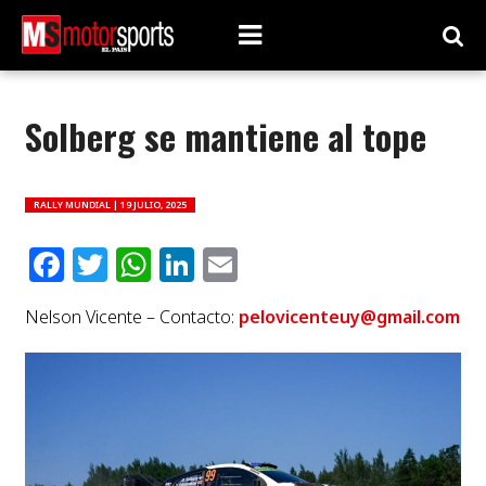
Solberg se mantiene al tope
RALLY MUNDIAL |
19 JULIO, 2025
Facebook
Twitter
WhatsApp
LinkedIn
Email
Nelson Vicente – Contacto:
pelovicenteuy@gmail.com