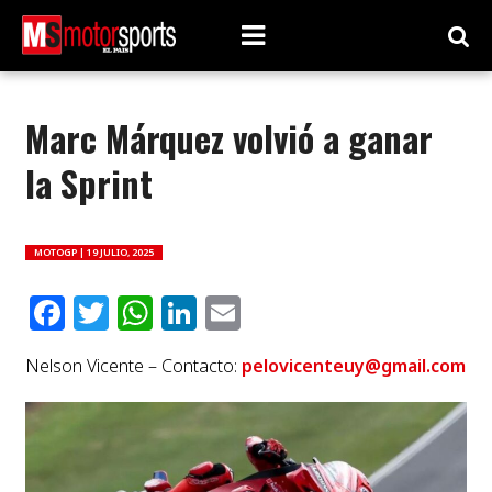
Marc Márquez volvió a ganar
la Sprint
MOTOGP |
19 JULIO, 2025
Facebook
Twitter
WhatsApp
LinkedIn
Email
Nelson Vicente – Contacto:
pelovicenteuy@gmail.com