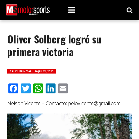
Oliver Solberg logró su
primera victoria
RALLY MUNDIAL |
20 JULIO, 2025
Facebook
Twitter
WhatsApp
LinkedIn
Email
Nelson Vicente – Contacto:
pelovicente@gmail.com