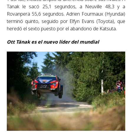
Tänak le sacó 25,1 segundos, a Neuville 48,3 y a
Rovanperä 55,6 segundos. Adrien Fourmaux (Hyundai)
terminó quinto, seguido por Elfyn Evans (Toyota), que
heredó el sexto puesto por el abandono de Katsuta.
Ott Tänak es el nuevo líder del mundial