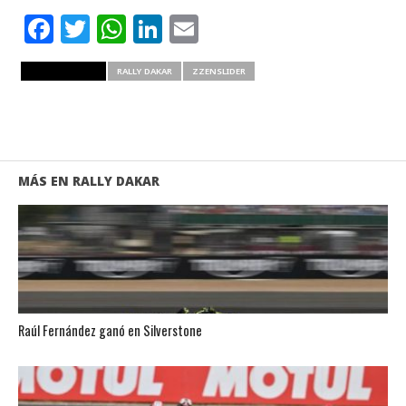
Facebook
Twitter
WhatsApp
LinkedIn
Email
RELATED ITEMS
RALLY DAKAR
ZZENSLIDER
MÁS EN RALLY DAKAR
Raúl Fernández ganó en Silverstone