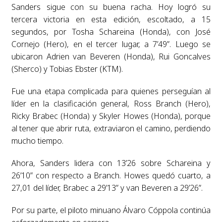
Sanders sigue con su buena racha. Hoy logró su
tercera victoria en esta edición, escoltado, a 15
segundos, por Tosha Schareina (Honda), con José
Cornejo (Hero), en el tercer lugar, a 7’49”. Luego se
ubicaron Adrien van Beveren (Honda), Rui Goncalves
(Sherco) y Tobias Ebster (KTM).
Fue una etapa complicada para quienes perseguían al
líder en la clasificación general, Ross Branch (Hero),
Ricky Brabec (Honda) y Skyler Howes (Honda), porque
al tener que abrir ruta, extraviaron el camino, perdiendo
mucho tiempo.
Ahora, Sanders lidera con 13’26 sobre Schareina y
26’10” con respecto a Branch. Howes quedó cuarto, a
27,01 del líder, Brabec a 29’13” y van Beveren a 29’26”.
Por su parte, el piloto minuano Álvaro Cóppola continúa