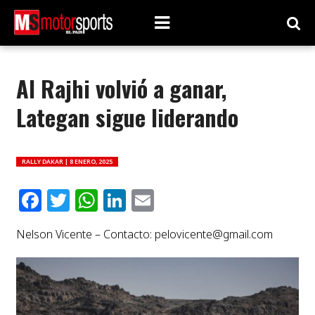
Al Rajhi volvió a ganar,
Lategan sigue liderando
RALLY DAKAR |
8 ENERO, 2025
Facebook
Twitter
WhatsApp
LinkedIn
Email
Nelson Vicente – Contacto:
pelovicente@gmail.com