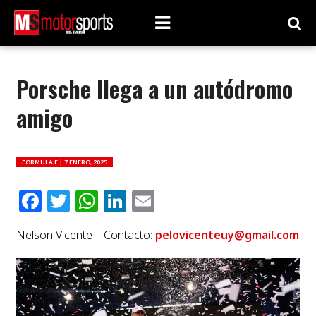
Porsche llega a un autódromo
amigo
FORMULA E |
7 ENERO, 2025
Facebook
Twitter
WhatsApp
LinkedIn
Email
Nelson Vicente – Contacto:
pelovicenteuy@gmail.com