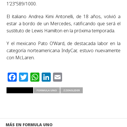
1’23”589/1000.
El italiano Andrea Kimi Antonelli, de 18 años, volvió a
estar a bordo de un Mercedes, ratificando que será el
sustituto de Lewis Hamilton en la próxima temporada.
Y el mexicano Pato O’Ward, de destacada labor en la
categoría norteamericana IndyCar, estuvo nuevamente
con McLaren.
Facebook
Twitter
WhatsApp
LinkedIn
Email
RELATED ITEMS
FORMULA UNO
ZZENSLIDER
MÁS EN FORMULA UNO