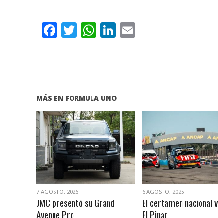
Facebook
Twitter
WhatsApp
LinkedIn
Email
MÁS EN FORMULA UNO
VER NOTA
VER NOTA
7 AGOSTO, 2026
6 AGOSTO, 2026
JMC presentó su Grand
El certamen nacional v
Avenue Pro
El Pinar