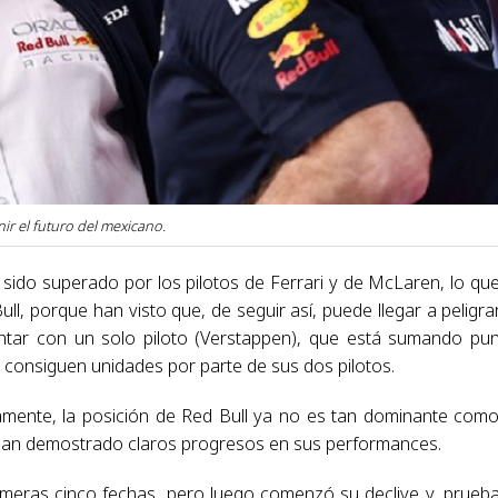
ir el futuro del mexicano.
 sido superado por los pilotos de Ferrari y de McLaren, lo qu
l, porque han visto que, de seguir así, puede llegar a peligra
ontar con un solo piloto (Verstappen), que está sumando pu
 consiguen unidades por parte de sus dos pilotos.
amente, la posición de Red Bull ya no es tan dominante com
 han demostrado claros progresos en sus performances.
rimeras cinco fechas, pero luego comenzó su declive y, prueb