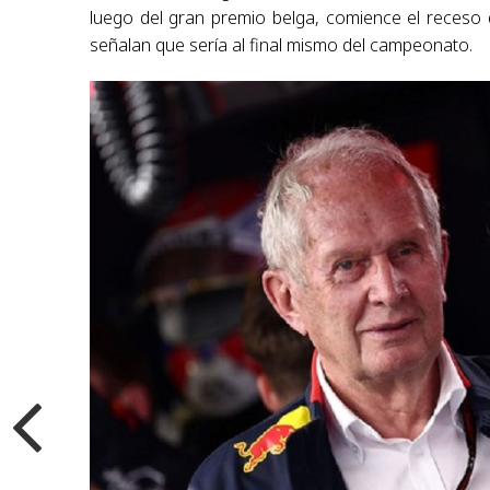
luego del gran premio belga, comience el receso 
señalan que sería al final mismo del campeonato.