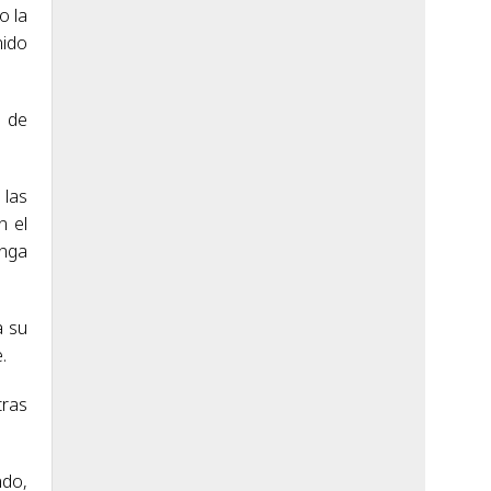
o la
nido
o de
 las
n el
enga
a su
.
tras
ndo,