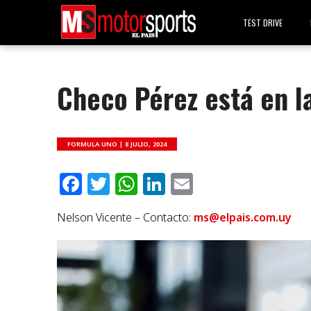
TEST DRIVE
Checo Pérez está en la
FORMULA UNO |
8 JULIO, 2024
Facebook
Twitter
WhatsApp
LinkedIn
Email
Nelson Vicente – Contacto:
ms@elpais.com.uy