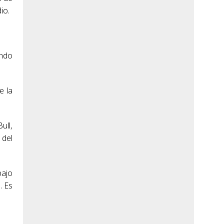
io.
…
endo
e la
ull,
 del
bajo
. Es