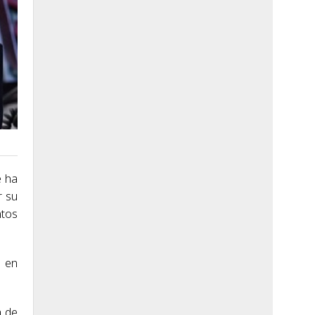
e ha
r su
ntos
o en
a de