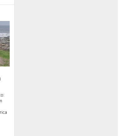
a
o:
m
rica