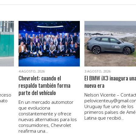
VER NOTA
VER NOTA
4 AGOSTO, 2026
3 AGOSTO, 2026
Chevrolet: cuando el
El BMW iX3 inaugura un
respaldo también forma
nueva era
parte del vehículo
receso
Nelson Vicente – Contact
nato
pelovicenteuy@gmail.co
En un mercado automotor
Uruguay fue uno de los
que evoluciona
primeros países de Amé
constantemente y ofrece
Latina que recibió...
nuevas alternativas para los
consumidores, Chevrolet
reafirma una...