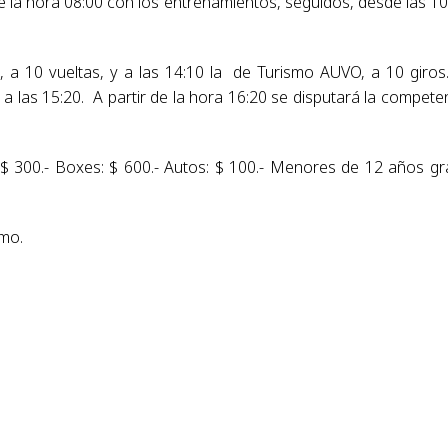
 la hora 08:00 con los entrenamientos, seguidos, desde las 10
 a 10 vueltas, y a las 14:10 la de Turismo AUVO, a 10 giros
 las 15:20. A partir de la hora 16:20 se disputará la compete
 $ 300.- Boxes: $ 600.- Autos: $ 100.- Menores de 12 años gra
omo.