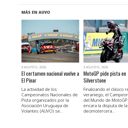
MÁS EN AUVO
VER NOTA
VER NOTA
6 AGOSTO, 2026
5 AGOSTO, 2026
El certamen nacional vuelve a
MotoGP pide pista en
El Pinar
Silverstone
La actividad de los
Finalizando el clásico 
Campeonatos Nacionales de
veraniego, el Campeo
Pista organizados por la
del Mundo de MotoGP
Asociación Uruguaya de
encara la disputa de la
Volantes (AUVO) se...
decimotercera...