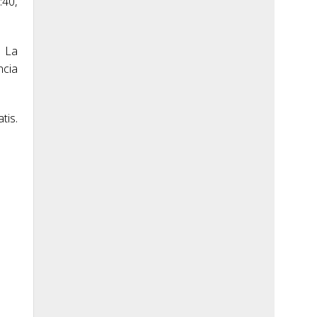
:40,
. La
ncia
tis.