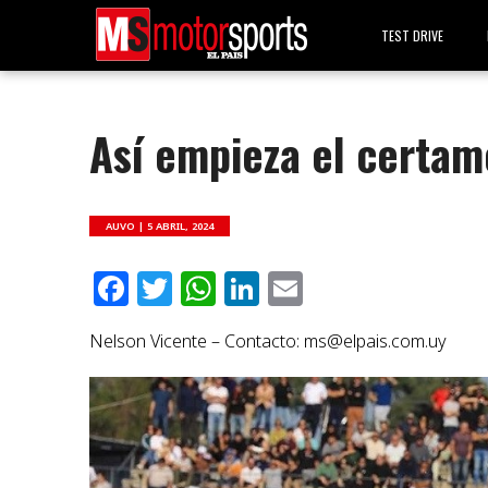
TEST DRIVE
Así empieza el certam
AUVO |
5 ABRIL, 2024
Facebook
Twitter
WhatsApp
LinkedIn
Email
Nelson Vicente – Contacto:
ms@elpais.com.uy