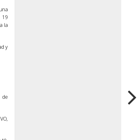
 una
n 19
a la
ad y
a de
UVO,