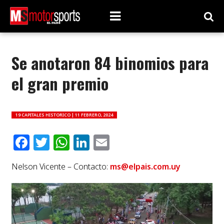
Se anotaron 84 binomios para
el gran premio
19 CAPITALES HISTORICO |
11 FEBRERO, 2024
Facebook
Twitter
WhatsApp
LinkedIn
Email
Nelson Vicente – Contacto:
ms@elpais.com.uy