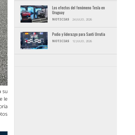
Los efectos del fenómeno Tesla en
Uruguay
NOTICIAS
24 JULIO, 2026
Podio y liderazgo para Santi Urrutia
NOTICIAS
12 JULIO, 2026
a su
e le
oría
otos