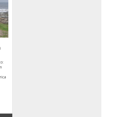
a
o:
m
rica