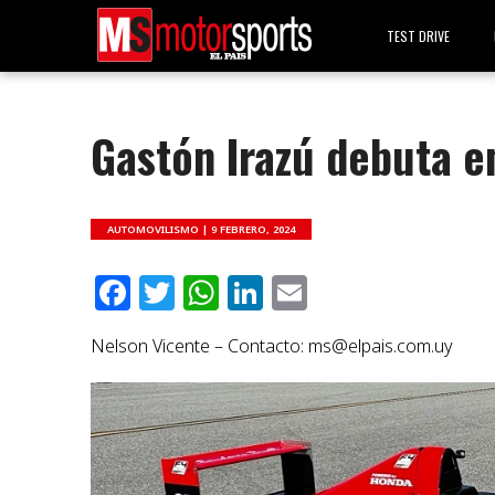
TEST DRIVE
Gastón Irazú debuta e
AUTOMOVILISMO |
9 FEBRERO, 2024
Facebook
Twitter
WhatsApp
LinkedIn
Email
Nelson Vicente – Contacto:
ms@elpais.com.uy