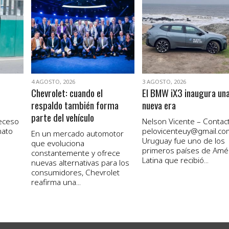
VER NOTA
VER NOTA
4 AGOSTO, 2026
3 AGOSTO, 2026
Chevrolet: cuando el
El BMW iX3 inaugura un
respaldo también forma
nueva era
parte del vehículo
receso
Nelson Vicente – Contact
nato
pelovicenteuy@gmail.co
En un mercado automotor
Uruguay fue uno de los
que evoluciona
primeros países de Amé
constantemente y ofrece
Latina que recibió...
nuevas alternativas para los
consumidores, Chevrolet
reafirma una...