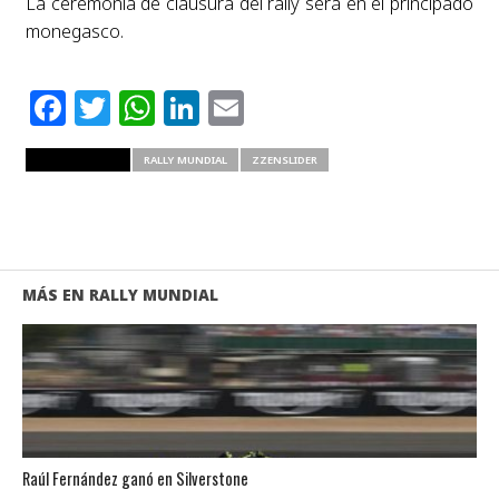
La ceremonia de clausura del rally será en el principado
monegasco.
Facebook
Twitter
WhatsApp
LinkedIn
Email
RELATED ITEMS
RALLY MUNDIAL
ZZENSLIDER
MÁS EN RALLY MUNDIAL
Raúl Fernández ganó en Silverstone