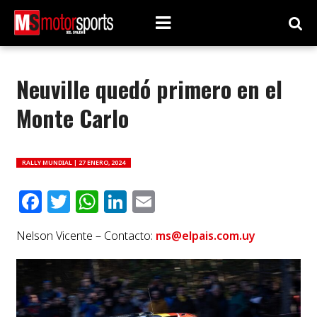
Neuville quedó primero en el
Monte Carlo
RALLY MUNDIAL |
27 ENERO, 2024
Facebook
Twitter
WhatsApp
LinkedIn
Email
Nelson Vicente – Contacto:
ms@elpais.com.uy