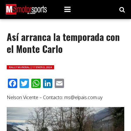
Así arranca la temporada con
el Monte Carlo
RALLY MUNDIAL |
17 ENERO, 2024
Facebook
Twitter
WhatsApp
LinkedIn
Email
Nelson Vicente – Contacto:
ms@elpais.com.uy