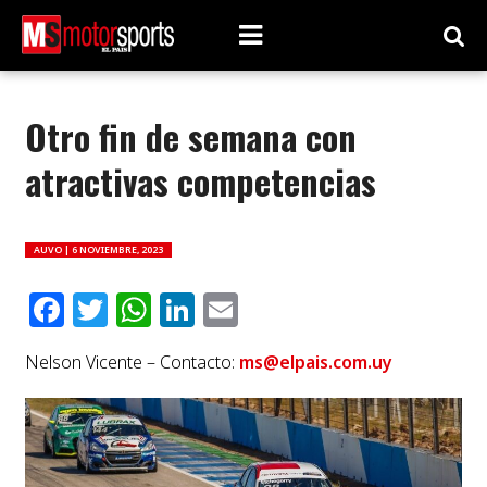
Otro fin de semana con
atractivas competencias
AUVO |
6 NOVIEMBRE, 2023
Facebook
Twitter
WhatsApp
LinkedIn
Email
Nelson Vicente – Contacto:
ms@elpais.com.uy