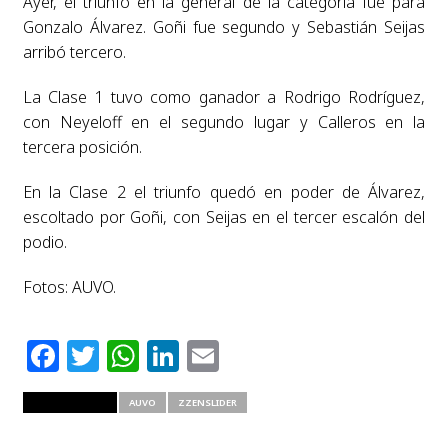
Ayer, el triunfo en la general de la categoría fue para
Gonzalo Álvarez. Goñi fue segundo y Sebastián Seijas
arribó tercero.
La Clase 1 tuvo como ganador a Rodrigo Rodríguez,
con Neyeloff en el segundo lugar y Calleros en la
tercera posición.
En la Clase 2 el triunfo quedó en poder de Álvarez,
escoltado por Goñi, con Seijas en el tercer escalón del
podio.
Fotos: AUVO.
Facebook
Twitter
WhatsApp
LinkedIn
Email
RELATED ITEMS
AUVO
ZZENSLIDER