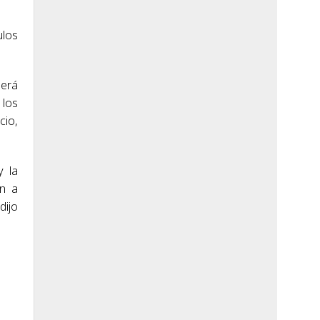
ulos
será
 los
cio,
y la
án a
dijo