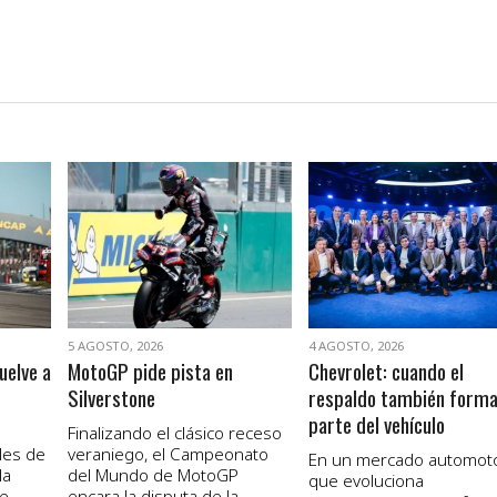
VER NOTA
VER NOTA
5 AGOSTO, 2026
4 AGOSTO, 2026
uelve a
MotoGP pide pista en
Chevrolet: cuando el
Silverstone
respaldo también form
parte del vehículo
Finalizando el clásico receso
les de
veraniego, el Campeonato
En un mercado automot
la
del Mundo de MotoGP
que evoluciona
de
encara la disputa de la