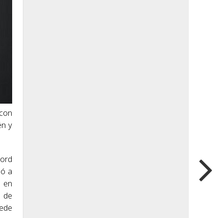
 con
ën y
Ford
ió a
a en
n de
sede