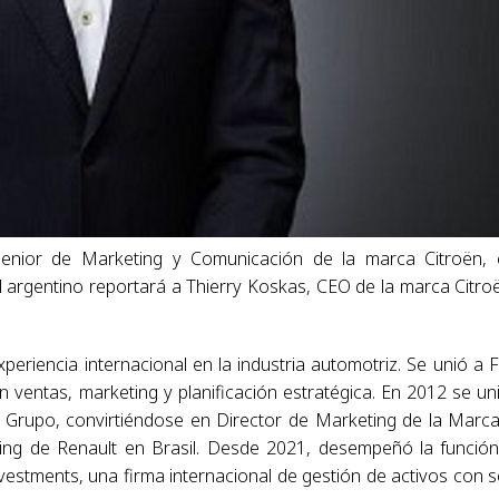
Senior de Marketing y Comunicación de la marca Citroën,
El argentino reportará a Thierry Koskas, CEO de la marca Citro
.
riencia internacional en la industria automotriz. Se unió a 
entas, marketing y planificación estratégica. En 2012 se un
Grupo, convirtiéndose en Director de Marketing de la Marc
ng de Renault en Brasil. Desde 2021, desempeñó la funció
vestments, una firma internacional de gestión de activos con 