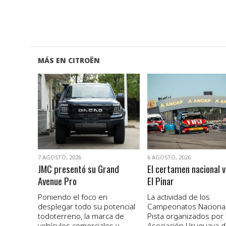
MÁS EN CITROËN
VER NOTA
VER NOTA
7 AGOSTO, 2026
6 AGOSTO, 2026
JMC presentó su Grand
El certamen nacional v
Avenue Pro
El Pinar
Poniendo el foco en
La actividad de los
desplegar todo su potencial
Campeonatos Naciona
todoterreno, la marca de
Pista organizados por 
vehículos comerciales y
Asociación Uruguaya 