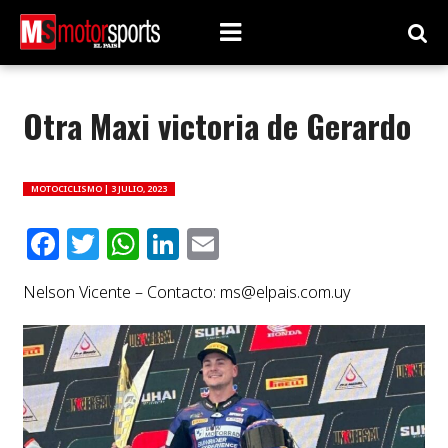
Otra Maxi victoria de Gerardo
MOTOCICLISMO |
3 JULIO, 2023
Facebook
Twitter
WhatsApp
LinkedIn
Email
Nelson Vicente – Contacto:
ms@elpais.com.uy