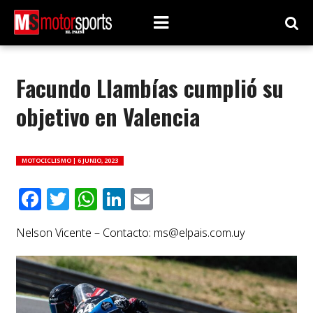
Facundo Llambías cumplió su
objetivo en Valencia
MOTOCICLISMO |
6 JUNIO, 2023
Facebook
Twitter
WhatsApp
LinkedIn
Email
Nelson Vicente – Contacto:
ms@elpais.com.uy