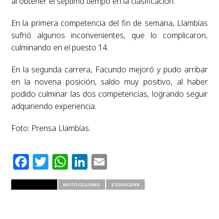
al obtener el séptimo tiempo en la clasificación.
En la primera competencia del fin de semana, Llambías
sufrió algunos inconvenientes, que lo complicaron,
culminando en el puesto 14.
En la segunda carrera, Facundo mejoró y pudo arribar
en la novena posición, saldo muy positivo, al haber
podido culminar las dos competencias, logrando seguir
adquiriendo experiencia.
Foto: Prensa Llambías.
Facebook
Twitter
WhatsApp
LinkedIn
Email
RELATED ITEMS
MOTOCICLISMO
ZZENSLIDER