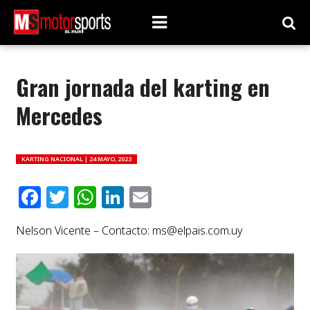
Gran jornada del karting en
Mercedes
KARTING NACIONAL |
24 MAYO, 2023
Facebook
Twitter
WhatsApp
LinkedIn
Email
Nelson Vicente – Contacto:
ms@elpais.com.uy