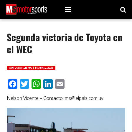
Segunda victoria de Toyota en
el WEC
AUTOMOVILISMO |
16 ABRIL, 2023
Facebook
Twitter
WhatsApp
LinkedIn
Email
Nelson Vicente – Contacto:
ms@elpais.com.uy