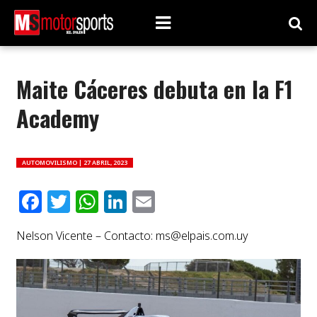
Maite Cáceres debuta en la F1
Academy
AUTOMOVILISMO |
27 ABRIL, 2023
Facebook
Twitter
WhatsApp
LinkedIn
Email
Nelson Vicente – Contacto:
ms@elpais.com.uy