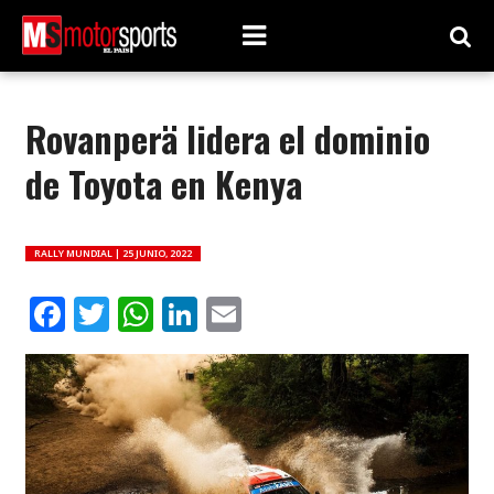
Rovanperä lidera el dominio
de Toyota en Kenya
RALLY MUNDIAL |
25 JUNIO, 2022
Facebook
Twitter
WhatsApp
LinkedIn
Email