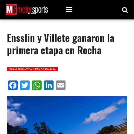
Ensslin y Villete ganaron la
primera etapa en Rocha
RALLY NACIONAL |
19 MARZO, 2022
Facebook
Twitter
WhatsApp
LinkedIn
Email