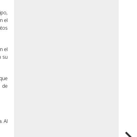
ipo,
n el
ntos
n el
n su
 que
l de
. Al