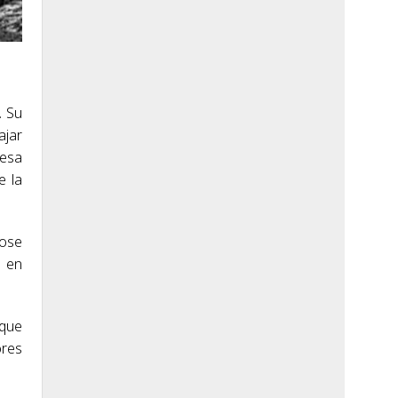
. Su
ajar
 esa
e la
dose
e en
 que
ores