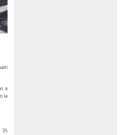
bham
as a
o la
o 35