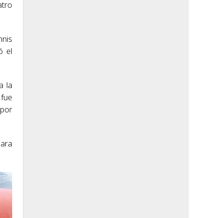
atro
nnis
ó el
a la
 fue
 por
para