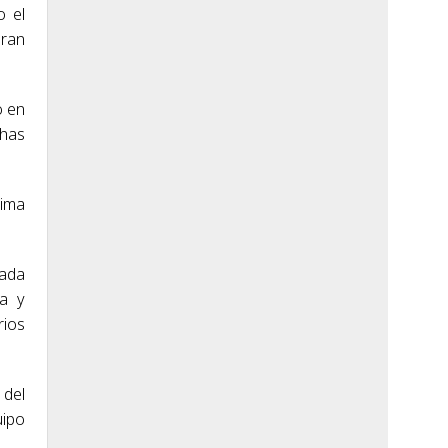
o el
Gran
o en
chas
xima
rada
ña y
rios
 del
uipo