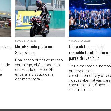
VER NOTA
VER NOTA
5 AGOSTO, 2026
4 AGOSTO, 2026
uelve a
MotoGP pide pista en
Chevrolet: cuando el
Silverstone
respaldo también form
parte del vehículo
Finalizando el clásico receso
les de
veraniego, el Campeonato
En un mercado automot
la
del Mundo de MotoGP
que evoluciona
de
encara la disputa de la
constantemente y ofrec
decimotercera...
nuevas alternativas para
consumidores, Chevrole
reafirma una...