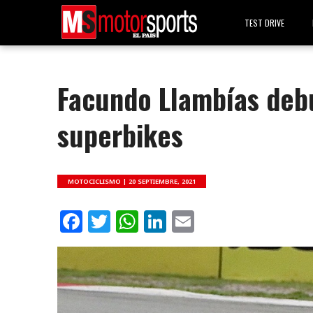
TEST DRIVE
Facundo Llambías debu
superbikes
MOTOCICLISMO |
20 SEPTIEMBRE, 2021
Facebook
Twitter
WhatsApp
LinkedIn
Email