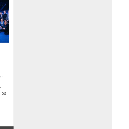
a
or
e
 los
t