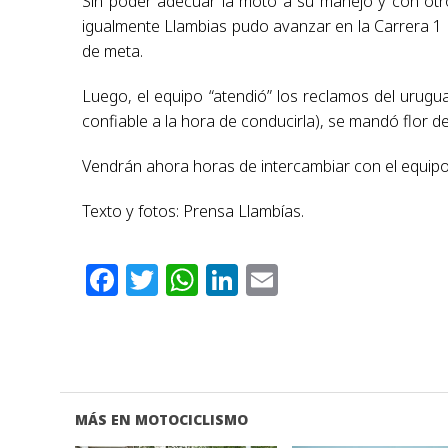
Sin poder adecuar la moto a su manejo y con otro
igualmente Llambias pudo avanzar en la Carrera 1 d
de meta.
Luego, el equipo “atendió” los reclamos del uru
confiable a la hora de conducirla), se mandó flor de
Vendrán ahora horas de intercambiar con el equipo 
Texto y fotos: Prensa Llambías.
Facebook
Twitter
WhatsApp
LinkedIn
Email
MÁS EN MOTOCICLISMO