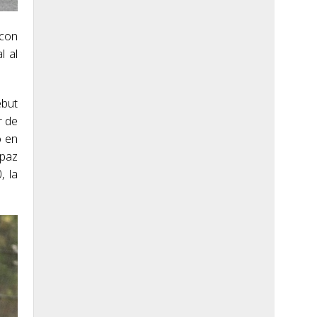
 con
l al
ebut
r de
o en
apaz
, la