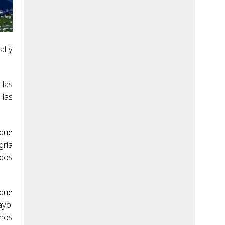
al y
 las
 las
rque
gría
 dos
 que
yo.
 nos