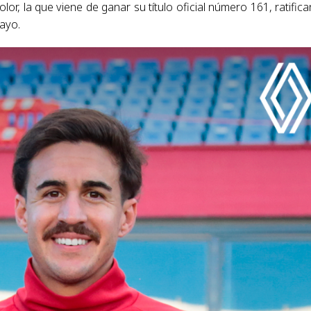
color, la que viene de ganar su título oficial número 161, ratific
uayo.