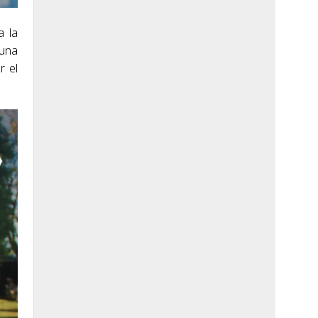
a la
 una
r el