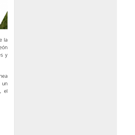
e la
peón
es y
ínea
a un
, el