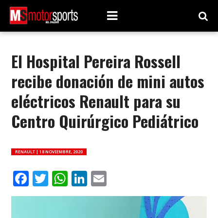
El Hospital Pereira Rossell
recibe donación de mini autos
eléctricos Renault para su
Centro Quirúrgico Pediátrico
RENAULT |
18 NOVIEMBRE, 2020
Facebook
Twitter
WhatsApp
LinkedIn
Email