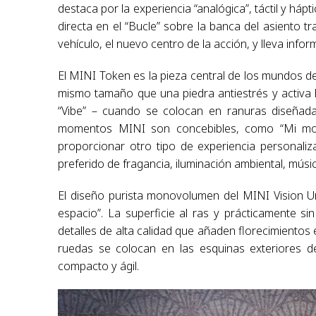
destaca por la experiencia “analógica”, táctil y hápt
directa en el “Bucle” sobre la banca del asiento tr
vehículo, el nuevo centro de la acción, y lleva info
El MINI Token es la pieza central de los mundos d
mismo tamaño que una piedra antiestrés y activa 
“Vibe” – cuando se colocan en ranuras diseñada
momentos MINI son concebibles, como “Mi mo
proporcionar otro tipo de experiencia personali
preferido de fragancia, iluminación ambiental, músi
El diseño purista monovolumen del MINI Vision U
espacio”. La superficie al ras y prácticamente 
detalles de alta calidad que añaden florecimientos
ruedas se colocan en las esquinas exteriores d
compacto y ágil.