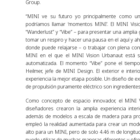
Group.
“MINI ve su futuro yo principalmente como un
podríamos llamar ‘momentos MINI’. El MINI Visio
“Wanderlust” y “Vibe” – para presentar una amplia 
tomar un respiro y hacer una pausa en el aquí y aho
donde puede relajarse – o trabajar con plena con
MINI en el que el MINI Vision Urbanaut está 
automatizada. El momento “Vibe” pone el tiempo
Heilmer, jefe de MINI Design. El exterior e inte
experiencia la mejor etapa posible. Un diseño de ex
de propulsión puramente eléctrico son ingredientes
Como concepto de espacio innovador, el MINI V
diseñadores crearon la amplia experiencia interi
además de modelos a escala de madera para propo
empleó la realidad aumentada para crear un model
alto para un MINI, pero de solo 4.46 m de longitu
puede utilizar de muchas maneras diferentes y ofre