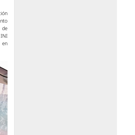
ción
anto
n de
MINI
o en