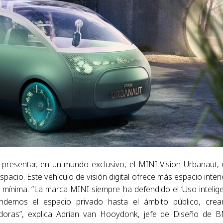
presentar, en un mundo exclusivo, el MINI Vision Urbanaut,
pacio. Este vehículo de visión digital ofrece más espacio interi
a mínima. “La marca MINI siempre ha defendido el ‘Uso intelig
endemos el espacio privado hasta el ámbito público, cre
edoras”, explica Adrian van Hooydonk, jefe de Diseño de