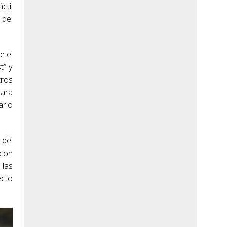
ctil
 del
e el
t” y
tros
ara
ario
 del
 con
 las
ecto