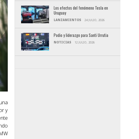
Los efectos del fenómeno Tesla en
Uruguay
LANZAMIENTOS
24 JULIO, 2026
Podio y liderazgo para Santi Urrutia
NOTICIAS
12 JULIO, 2026
 una
or y
ente
ando
 BMW