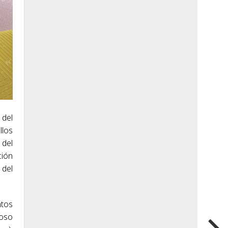
 del
llos
 del
ción
 del
ntos
roso