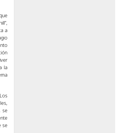
 que
ll”,
ta a
ugio
ento
ción
iver
a la
tema
 Los
les,
, se
ente
e se