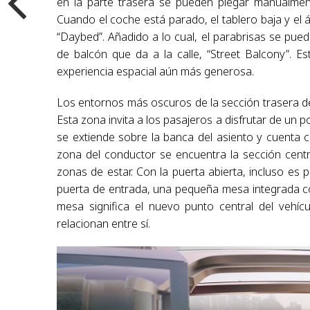
en la parte trasera se pueden plegar manualmente
Cuando el coche está parado, el tablero baja y el
“Daybed”. Añadido a lo cual, el parabrisas se pue
de balcón que da a la calle, “Street Balcony”. E
experiencia espacial aún más generosa.
Los entornos más oscuros de la sección trasera de
Esta zona invita a los pasajeros a disfrutar de un p
se extiende sobre la banca del asiento y cuenta c
zona del conductor se encuentra la sección centr
zonas de estar. Con la puerta abierta, incluso es p
puerta de entrada, una pequeña mesa integrada con
mesa significa el nuevo punto central del vehíc
relacionan entre sí.