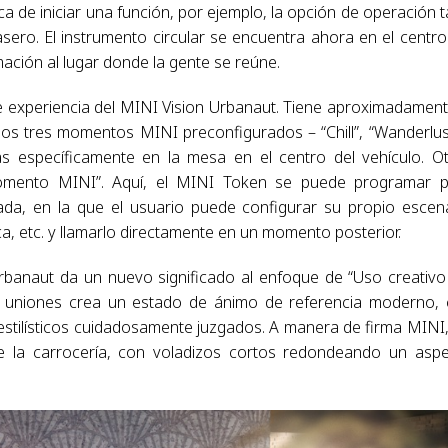
ica de iniciar una función, por ejemplo, la opción de operación tá
asero. El instrumento circular se encuentra ahora en el centro
rmación al lugar donde la gente se reúne.
e experiencia del MINI Vision Urbanaut. Tiene aproximadament
los tres momentos MINI preconfigurados – “Chill”, “Wanderlus
s específicamente en la mesa en el centro del vehículo. O
mento MINI”. Aquí, el MINI Token se puede programar p
zada, en la que el usuario puede configurar su propio escen
ca, etc. y llamarlo directamente en un momento posterior.
rbanaut da un nuevo significado al enfoque de “Uso creativo
sin uniones crea un estado de ánimo de referencia moderno,
 estilísticos cuidadosamente juzgados. A manera de firma MINI,
e la carrocería, con voladizos cortos redondeando un asp