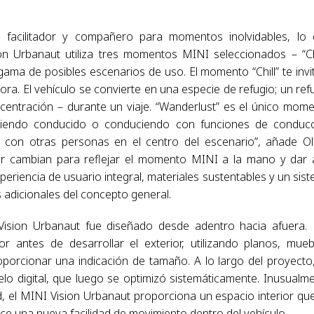
 facilitador y compañero para momentos inolvidables, lo
n Urbanaut utiliza tres momentos MINI seleccionados – “Chi
gama de posibles escenarios de uso. El momento “Chill” te invi
ra. El vehículo se convierte en una especie de refugio; un ref
centración – durante un viaje. “Wanderlust” es el único mom
siendo conducido o conduciendo con funciones de conduc
 con otras personas en el centro del escenario”, añade Ol
rior cambian para reflejar el momento MINI a la mano y dar 
periencia de usuario integral, materiales sustentables y un sis
 adicionales del concepto general.
ision Urbanaut fue diseñado desde adentro hacia afuera.
or antes de desarrollar el exterior, utilizando planos, mueb
rcionar una indicación de tamaño. A lo largo del proyecto
o digital, que luego se optimizó sistemáticamente. Inusualm
d, el MINI Vision Urbanaut proporciona un espacio interior qu
ce una nueva facilidad de movimiento dentro del vehículo.