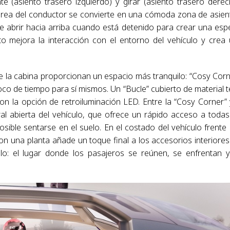
 (asiento trasero izquierdo) y girar (asiento trasero derec
 área del conductor se convierte en una cómoda zona de asien
de abrir hacia arriba cuando está detenido para crear una esp
sto mejora la interacción con el entorno del vehículo y crea
 la cabina proporcionan un espacio más tranquilo: “Cosy Corn
oco de tiempo para sí mismos. Un “Bucle” cubierto de material te
on la opción de retroiluminación LED. Entre la “Cosy Corner” 
al abierta del vehículo, que ofrece un rápido acceso a todas
osible sentarse en el suelo. En el costado del vehículo frente 
 una planta añade un toque final a los accesorios interiores
ulo: el lugar donde los pasajeros se reúnen, se enfrentan 