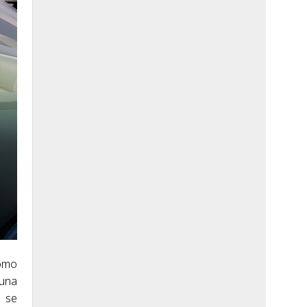
como
 una
) se