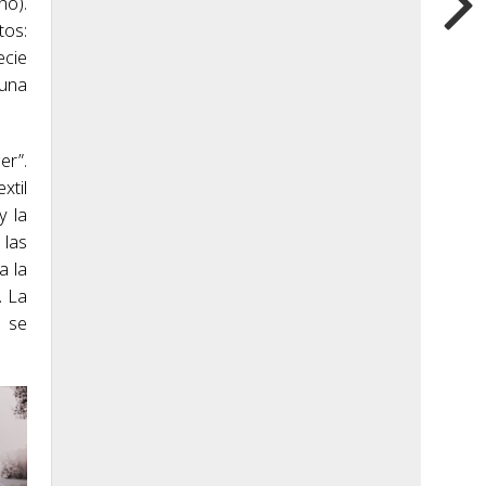
ho).
tos:
ecie
 una
er”.
xtil
y la
 las
a la
. La
y se