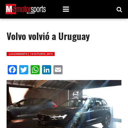
Volvo volvió a Uruguay
LANZAMIENTO |
18 OCTUBRE, 2019
Facebook
Twitter
WhatsApp
LinkedIn
Email