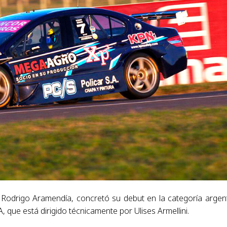
 Rodrigo Aramendía, concretó su debut en la categoría argen
que está dirigido técnicamente por Ulises Armellini.