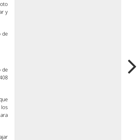
loto
ar y
o de
o de
 408
 que
 los
para
ajar