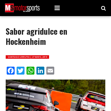
Sabor agridulce en
Hockenheim
SANTIAGO URRUTIA |
27 MAYO, 2019
Facebook
Twitter
WhatsApp
LinkedIn
Email