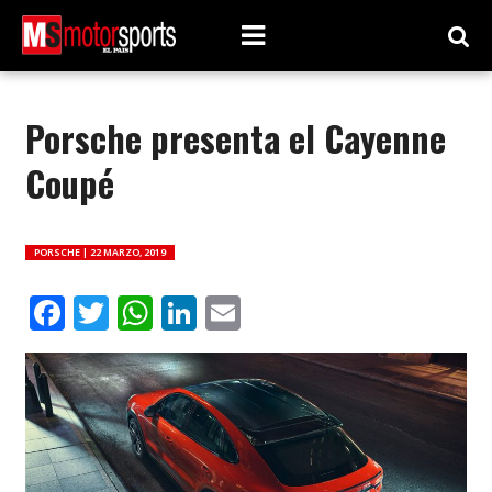
Porsche presenta el Cayenne
Coupé
PORSCHE |
22 MARZO, 2019
Facebook
Twitter
WhatsApp
LinkedIn
Email