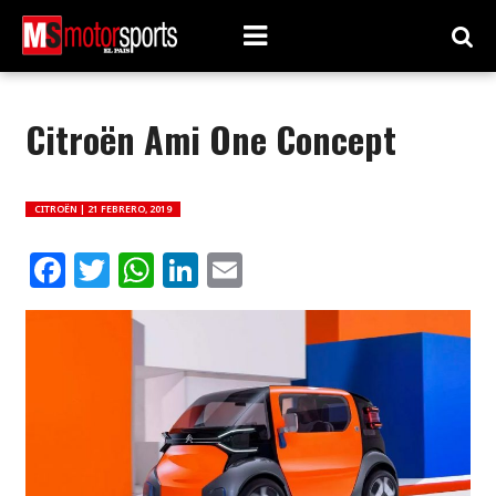
Citroën Ami One Concept
CITROËN |
21 FEBRERO, 2019
Facebook
Twitter
WhatsApp
LinkedIn
Email