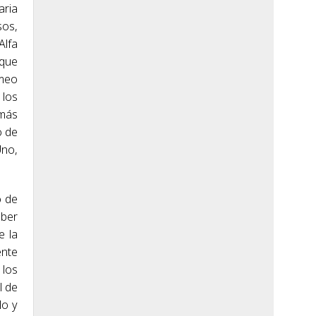
aria
sos,
Alfa
 que
omeo
 los
 más
o de
Uno,
o de
uber
e la
ente
 los
l de
lo y