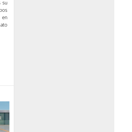
s su
pos
o en
nato