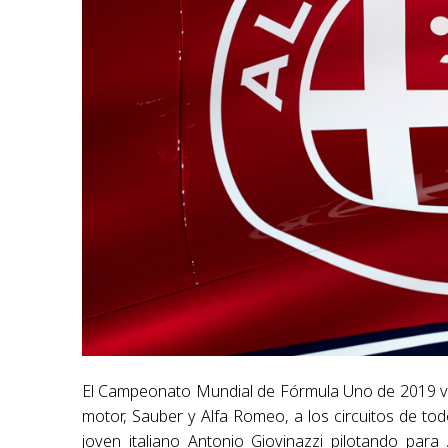
El Campeonato Mundial de Fórmula Uno de 2019 ver
motor, Sauber y Alfa Romeo, a los circuitos de t
joven italiano Antonio Giovinazzi pilotando pa