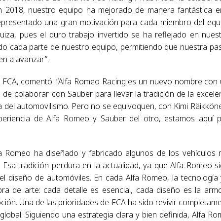
n 2018, nuestro equipo ha mejorado de manera fantástica e
 representado una gran motivación para cada miembro del equ
uiza, pues el duro trabajo invertido se ha reflejado en nues
ndo cada parte de nuestro equipo, permitiendo que nuestra pa
den a avanzar”.
e FCA, comentó: “Alfa Romeo Racing es un nuevo nombre con
de colaborar con Sauber para llevar la tradición de la excele
ina del automovilismo. Pero no se equivoquen, con Kimi Räikkön
experiencia de Alfa Romeo y Sauber del otro, estamos aquí 
lfa Romeo ha diseñado y fabricado algunos de los vehículos
l. Esa tradición perdura en la actualidad, ya que Alfa Romeo s
l diseño de automóviles. En cada Alfa Romeo, la tecnología 
ra de arte: cada detalle es esencial, cada diseño es la arm
oción. Una de las prioridades de FCA ha sido revivir completam
global. Siguiendo una estrategia clara y bien definida, Alfa R