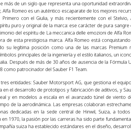
 de más de un siglo que representa una oportunidad extraordin
y, Alfa Romeo es un auténtico escaparate de los mejores recur
 Primero con el Giulia, y más recientemente con el Stelvio, 
itu puro y original de la marca: ese carácter de pura sangre
timonio del espíritu de La meccanica delle emozioni de Alfa R
era de esta prestigiosa marca. Alfa Romeo está conquistando
o su legítima posición como una de las marcas Premium
olos principales de la ingeniería y el estilo italianos, un icon
e Italia. Después de más de 30 años de ausencia de la Fórmula 
18 como patrocinador del Sauber F1 Team.
tres entidades: Sauber Motorsport AG, que gestiona el equip
en el desarrollo de prototipos y fabricación de aditivos, y Sa
al y en modelos a escala en el avanzado túnel de viento d
 campo de la aerodinámica. Las empresas colaboran estrecham
nas dedicadas en la sede central de Hinwil, Suiza, a todos
 en 1970, la pasión por las carreras ha sido parte fundamenta
pañía suiza ha establecido estándares en el diseño, desarrol