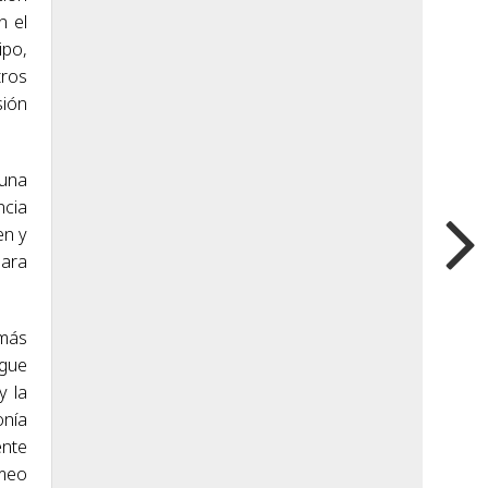
n el
ipo,
tros
sión
 una
ncia
en y
para
 más
igue
y la
onía
ente
omeo