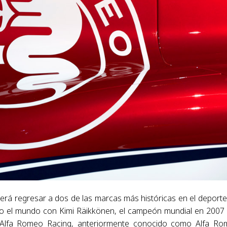
á regresar a dos de las marcas más históricas en el deporte
odo el mundo con Kimi Räikkönen, el campeón mundial en 2007 
ra Alfa Romeo Racing, anteriormente conocido como Alfa R