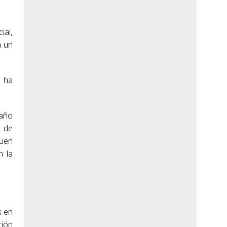
ial,
n un
3 ha
 año
o de
guen
n la
s en
ción