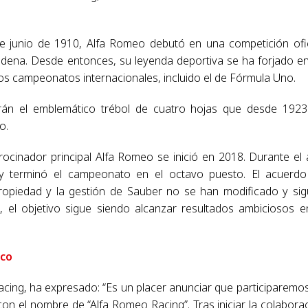
 junio de 1910, Alfa Romeo debutó en una competición ofic
dena. Desde entonces, su leyenda deportiva se ha forjado e
hos campeonatos internacionales, incluido el de Fórmula Uno.
rán el emblemático trébol de cuatro hojas que desde 192
o.
rocinador principal Alfa Romeo se inició en 2018. Durante el
y terminó el campeonato en el octavo puesto. El acuerd
ropiedad y la gestión de Sauber no se han modificado y si
el objetivo sigue siendo alcanzar resultados ambiciosos e
nco
acing, ha expresado: “Es un placer anunciar que participaremo
 el nombre de “Alfa Romeo Racing”. Tras iniciar la colabora