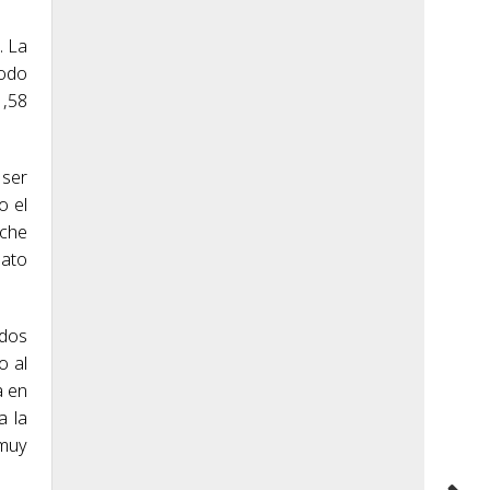
. La
todo
1,58
 ser
o el
sche
nato
 dos
o al
a en
a la
 muy