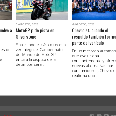
5 AGOSTO, 2026
4 AGOSTO, 2026
uelve a
MotoGP pide pista en
Chevrolet: cuando el
Silverstone
respaldo también form
parte del vehículo
Finalizando el clásico receso
les de
veraniego, el Campeonato
En un mercado automot
la
del Mundo de MotoGP
que evoluciona
de
encara la disputa de la
constantemente y ofrec
decimotercera...
nuevas alternativas para
consumidores, Chevrole
reafirma una...