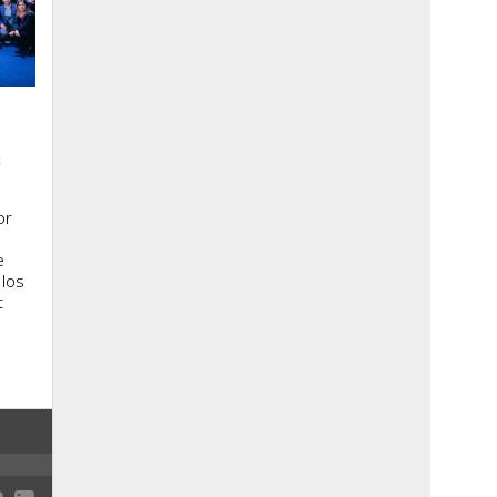
a
or
e
 los
t