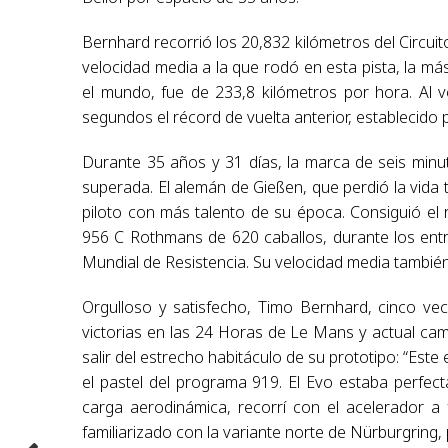
Bernhard recorrió los 20,832 kilómetros del Circu
velocidad media a la que rodó en esta pista, la más
el mundo, fue de 233,8 kilómetros por hora. Al 
segundos el récord de vuelta anterior, establecido 
Durante 35 años y 31 días, la marca de seis minu
superada. El alemán de Gießen, que perdió la vid
piloto con más talento de su época. Consiguió el
956 C Rothmans de 620 caballos, durante los ent
Mundial de Resistencia. Su velocidad media también
Orgulloso y satisfecho, Timo Bernhard, cinco v
victorias en las 24 Horas de Le Mans y actual cam
salir del estrecho habitáculo de su prototipo: “Est
el pastel del programa 919. El Evo estaba perfec
carga aerodinámica, recorrí con el acelerador 
familiarizado con la variante norte de Nürburgring