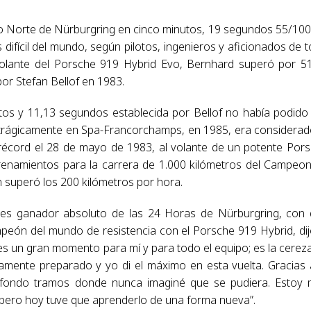
ito Norte de Nürburgring en cinco minutos, 19 segundos 55/100
 difícil del mundo, según pilotos, ingenieros y aficionados de 
volante del Porsche 919 Hybrid Evo, Bernhard superó por 5
por Stefan Bellof en 1983.
tos y 11,13 segundos establecida por Bellof no había podido
a trágicamente en Spa-Francorchamps, en 1985, era considerad
 récord el 28 de mayo de 1983, al volante de un potente Por
renamientos para la carrera de 1.000 kilómetros del Campeo
 superó los 200 kilómetros por hora.
eces ganador absoluto de las 24 Horas de Nürburgring, con
peón del mundo de resistencia con el Porsche 919 Hybrid, dij
e es un gran momento para mí y para todo el equipo; es la cerez
tamente preparado y yo di el máximo en esta vuelta. Gracias 
a fondo tramos donde nunca imaginé que se pudiera. Estoy
, pero hoy tuve que aprenderlo de una forma nueva”.