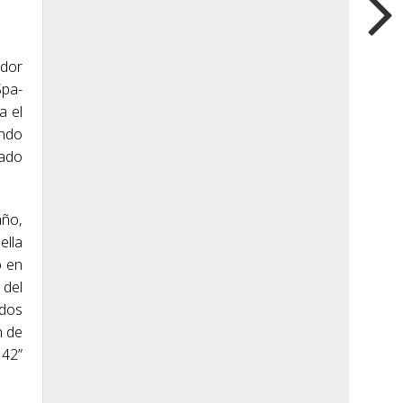
ador
Spa-
a el
endo
tado
año,
ella
ó en
 del
ndos
n de
 42”