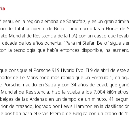
ria
esau, en la región alemana de Saarpfalz, y es un gran admir
rio del fatal accidente de Bellof, Timo corrió las 6 Horas de 
o Mundial de Resistencia de la FIA) con un casco que llevab
a década de los años ochenta. “Para mí Stefan Bellof sigue si
, con la tecnología que había entonces disponible, ha aumen
que consigue el Porsche 919 Hybrid Evo. El 9 de abril de este 
 ganador de Le Mans rodó más rápido que un Fórmula 1, en aqu
al de Porsche, nacido en Suiza y con 34 años de edad, que gan
ndial de Resistencia, hizo la vuelta a los 7,004 kilómetros
 belgas de las Ardenas en un tiempo de un minuto, 41 segu
ior del trazado, logrado por Lewis Hamilton en la clasificació
le position para el Gran Premio de Bélgica con un crono de 1’