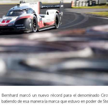
mo Bernhard marcó un nuevo récord para el denominado Circ
 batiendo de esa manera la marca que estuvo en poder de St