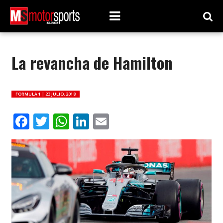
La revancha de Hamilton
FORMULA 1 |
23 JULIO, 2018
Facebook
Twitter
WhatsApp
LinkedIn
Email