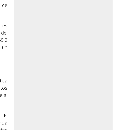
o de
eles
 del
69,2
e un
tica
otos
e al
. El
ncia
tios