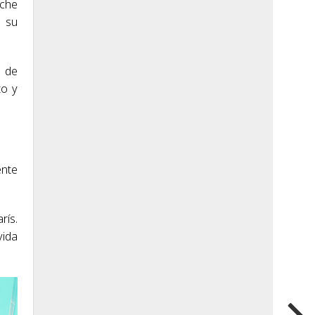
sche
e su
l de
to y
ente
rís.
vida