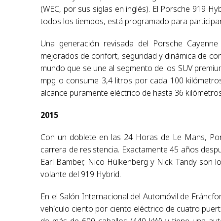
(WEC, por sus siglas en inglés). El Porsche 919 Hy
todos los tiempos, está programado para participa
Una generación revisada del Porsche Cayenne 
mejorados de confort, seguridad y dinámica de cond
mundo que se une al segmento de los SUV premium.
mpg o consume 3,4 litros por cada 100 kilómetro
alcance puramente eléctrico de hasta 36 kilómetros
2015
Con un doblete en las 24 Horas de Le Mans, Pors
carrera de resistencia. Exactamente 45 años despu
Earl Bamber, Nico Hülkenberg y Nick Tandy son los 
volante del 919 Hybrid.
En el Salón Internacional del Automóvil de Fráncfor
vehículo ciento por ciento eléctrico de cuatro pue
de más de 600 caballos (440 kW) y tiene una aut