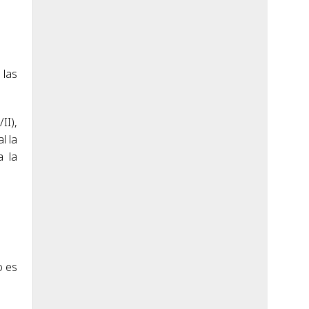
 las
II),
l la
a la
o es