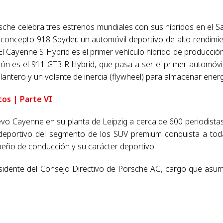
rsche celebra tres estrenos mundiales con sus híbridos en el S
 concepto 918 Spyder, un automóvil deportivo de alto rendimi
El Cayenne S Hybrid es el primer vehículo híbrido de producció
ción es el 911 GT3 R Hybrid, que pasa a ser el primer automóvi
elantero y un volante de inercia (flywheel) para almacenar energ
tos | Parte VI
uevo Cayenne en su planta de Leipzig a cerca de 600 periodista
deportivo del segmento de los SUV premium conquista a tod
eño de conducción y su carácter deportivo.
esidente del Consejo Directivo de Porsche AG, cargo que asu