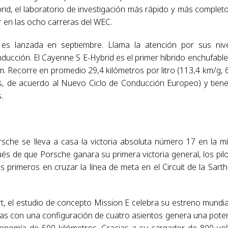
brid, el laboratorio de investigación más rápido y más complet
r en las ocho carreras del WEC.
es lanzada en septiembre. Llama la atención por sus niv
ucción. El Cayenne S E-Hybrid es el primer híbrido enchufable
 Recorre en promedio 29,4 kilómetros por litro (113,4 km/g, 
s, de acuerdo al Nuevo Ciclo de Conducción Europeo) y tien
.
che se lleva a casa la victoria absoluta número 17 en la mí
és de que Porsche ganara su primera victoria general, los pil
primeros en cruzar la línea de meta en el Circuit de la Sarth
t, el estudio de concepto Mission E celebra su estreno mundial
rtas con una configuración de cuatro asientos genera una pote
onomía de 500 kilómetros. Gracias a su cargador de 800 vol