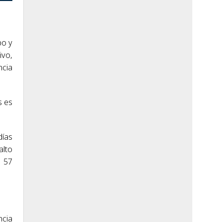
bo y
ivo,
ncia
s es
días
alto
y 57
ncia