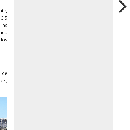
nte,
 3.5
 las
rada
 los
 de
cos,