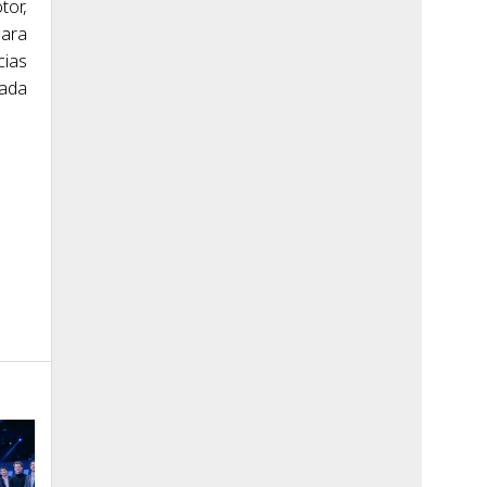
tor,
para
cias
iada