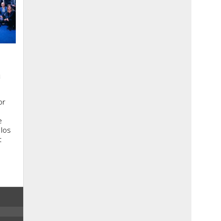
a
or
e
 los
t