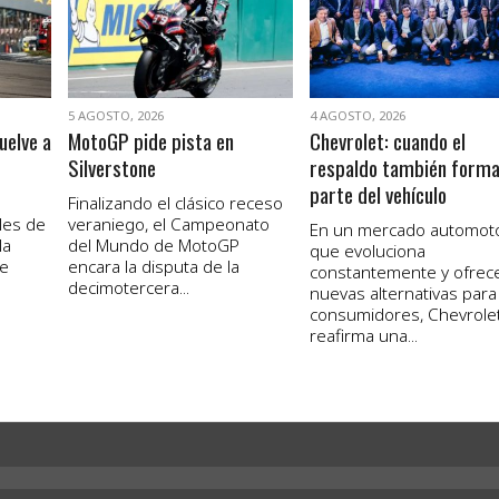
5 AGOSTO, 2026
4 AGOSTO, 2026
uelve a
MotoGP pide pista en
Chevrolet: cuando el
Silverstone
respaldo también form
parte del vehículo
Finalizando el clásico receso
les de
veraniego, el Campeonato
En un mercado automot
la
del Mundo de MotoGP
que evoluciona
de
encara la disputa de la
constantemente y ofrec
decimotercera...
nuevas alternativas para
consumidores, Chevrole
reafirma una...