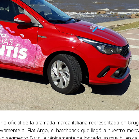
io oficial de la afamada marca italiana representada en Uru
evamente al Fiat Argo, el hatchback que llegó a nuestro mer
titivo segmento B y que rápidamente ha logrado un muy buen ca