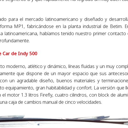
do para el mercado latinoamericano y diseñado y desarrol
aforma MP1, fabricándose en la planta industrial de Betim. E
sa latinoamericana, habíamos tenido nuestro primer contacto
profundamente.
e Car de Indy 500
to moderno, atlético y dinámico, líneas fluidas y un muy comp
claramente que dispone de un mayor espacio que sus anteceso
 con un agradable diseño, buenos materiales y terminacion
 equipamiento, gran habitabilidad y confort. La versión que l
l motor 1.3 litros Firefly, cuatro cilindros, con block de alumi
 una caja de cambios manual de cinco velocidades.