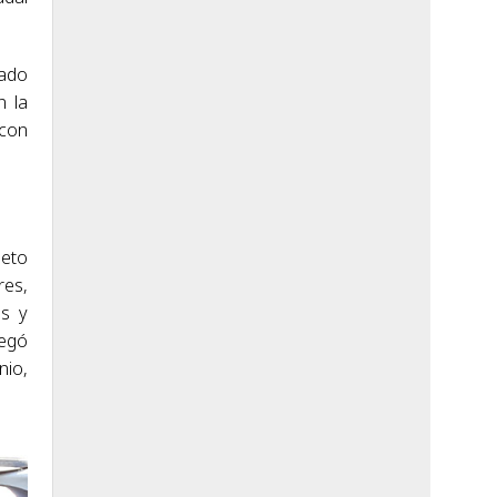
lado
n la
 con
leto
res,
es y
legó
nio,