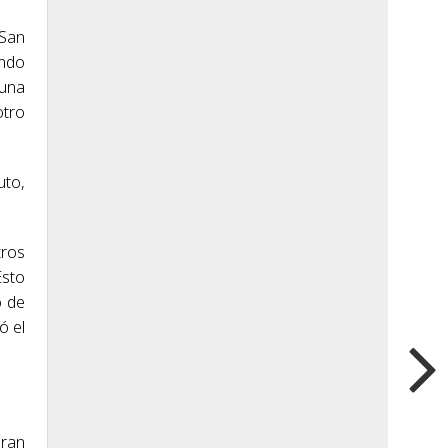
 San
ando
duna
otro
uto,
tros
Esto
o de
ó el
eran