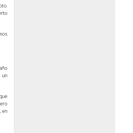
oto.
erto
mos
 año
e un
 que
mero
, en