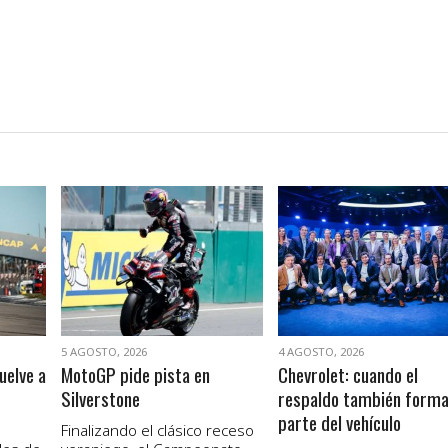
VER NOTA
VER NOTA
5 AGOSTO, 2026
4 AGOSTO, 2026
uelve a
MotoGP pide pista en
Chevrolet: cuando el
Silverstone
respaldo también form
parte del vehículo
Finalizando el clásico receso