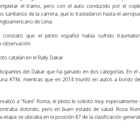
mpletar el tramo, pero con el auto conducido por el copil
os sanitarios de la carrera, que lo trasladaron hasta el aeropu
Angloamericano de Lima.
constató que el piloto español había sufrido traumatis
n observación.
oto catalán en el Rally Dakar.
ticipantes del Dakar que ha ganado en dos categorías. En el
n una KTM, mientras que en 2014 triunfó en autos a bordo d
ealizó a “Nani” Roma, el piloto le solicitó muy especialmente
ontraba dolorido, pero en buen estado de salud. Rosa Ro
ra etapa se ubicaba en la posición 87 de la clasificación general