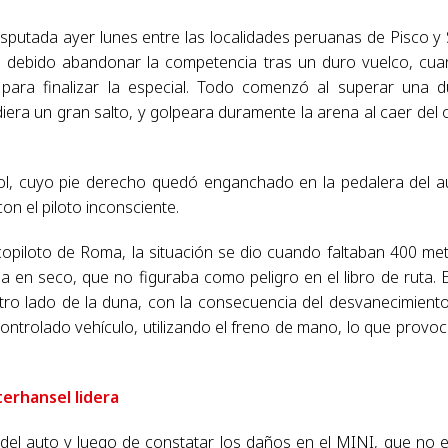
disputada ayer lunes entre las localidades peruanas de Pisco y
 debido abandonar la competencia tras un duro vuelco, cu
para finalizar la especial. Todo comenzó al superar una 
iera un gran salto, y golpeara duramente la arena al caer del 
ol, cuyo pie derecho quedó enganchado en la pedalera del a
n el piloto inconsciente.
opiloto de Roma, la situación se dio cuando faltaban 400 me
ba en seco, que no figuraba como peligro en el libro de ruta. 
otro lado de la duna, con la consecuencia del desvanecimient
ontrolado vehículo, utilizando el freno de mano, lo que provoc
terhansel lidera
del auto y luego de constatar los daños en el MINI, que no 