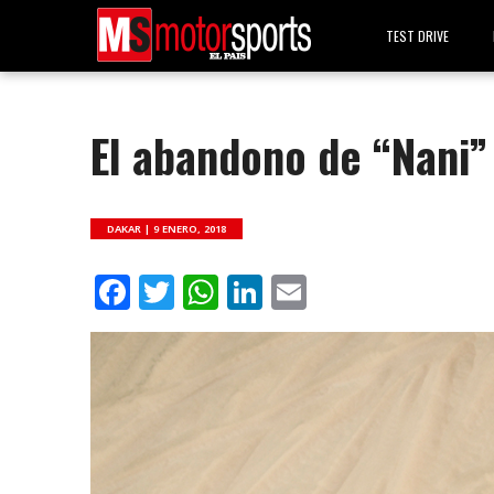
TEST DRIVE
El abandono de “Nani
DAKAR |
9 ENERO, 2018
Facebook
Twitter
WhatsApp
LinkedIn
Email