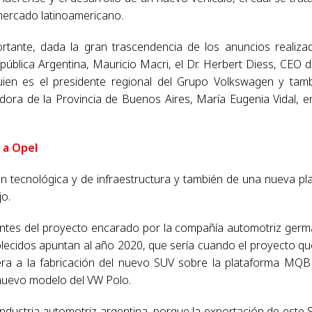
mercado latinoamericano.
ortante, dada la gran trascendencia de los anuncios realiza
ública Argentina, Mauricio Macri, el Dr. Herbert Diess, CEO d
uien es el presidente regional del Grupo Volkswagen y tam
dora de la Provincia de Buenos Aires, María Eugenia Vidal, e
 a Opel
ón tecnológica y de infraestructura y también de una nueva pl
jo.
ntes del proyecto encarado por la compañía automotriz ger
ablecidos apuntan al año 2020, que sería cuando el proyecto q
ra a la fabricación del nuevo SUV sobre la plataforma MQB
 nuevo modelo del VW Polo.
industria automotriz argentina, porque la exportación de este 