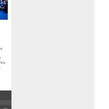
a
or
e
 los
t