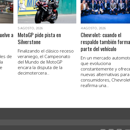
5 AGOSTO, 2026
4 AGOSTO, 2026
uelve a
MotoGP pide pista en
Chevrolet: cuando el
Silverstone
respaldo también form
parte del vehículo
Finalizando el clásico receso
les de
veraniego, el Campeonato
En un mercado automot
la
del Mundo de MotoGP
que evoluciona
de
encara la disputa de la
constantemente y ofrec
decimotercera...
nuevas alternativas para
consumidores, Chevrole
reafirma una...