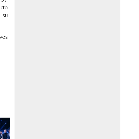
ecto
r su
evos