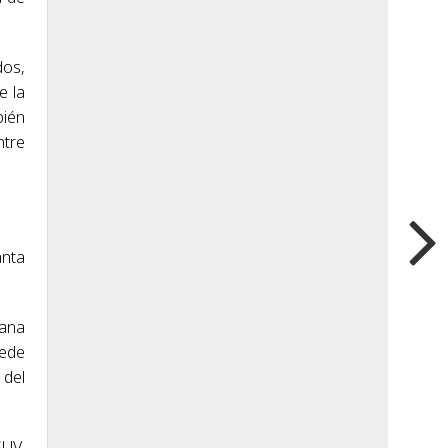
dos,
e la
bién
ntre
anta
mana
uede
 del
SUV,