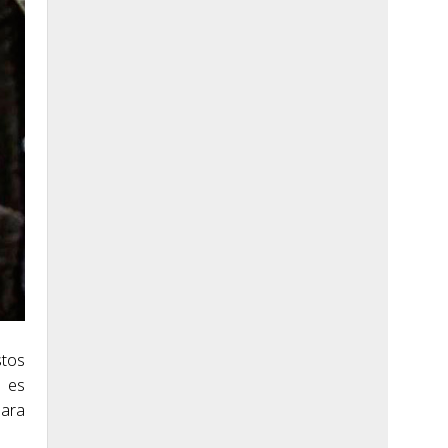
stos
o es
para