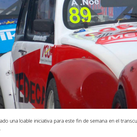
do una loable iniciativa para este fin de semana en el transc
.