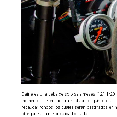
Dafne es una beba de solo seis meses (12/11/201
momentos se encuentra realizando quimioterapia 
recaudar fondos los cuales serán destinados en m
otorgarle una mejor calidad de vida.