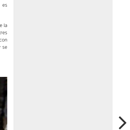
l es
e la
tres
 con
y se