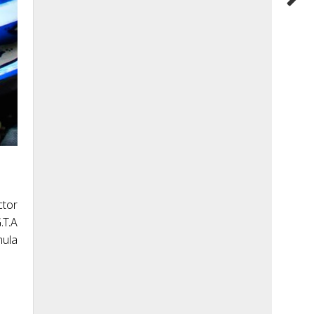
ctor
.T.A
mula