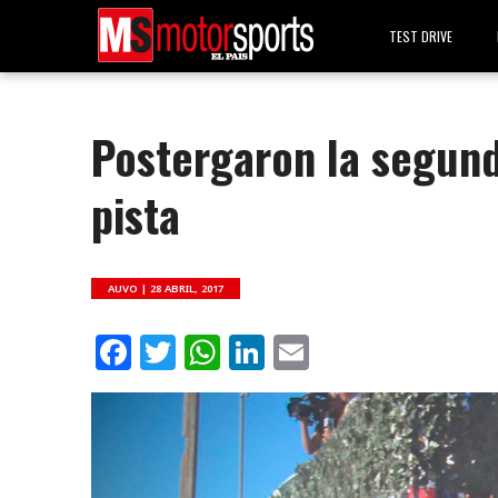
TEST DRIVE
Postergaron la segun
pista
AUVO |
28 ABRIL, 2017
Facebook
Twitter
WhatsApp
LinkedIn
Email