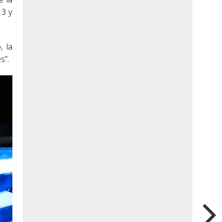
13 y
, la
s”.