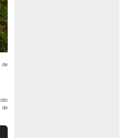
s de
modo
s de