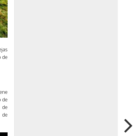
ejas
o de
iene
o de
o de
a de