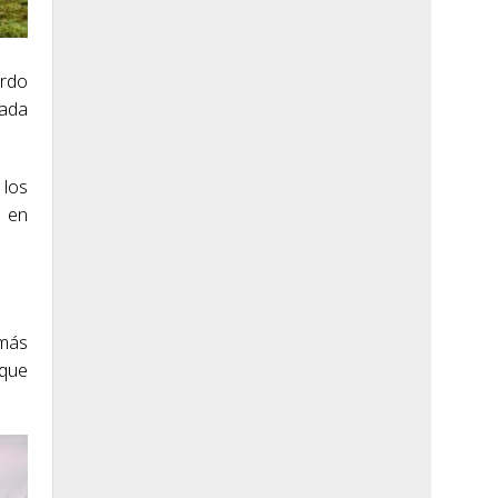
erdo
zada
 los
s en
 más
 que