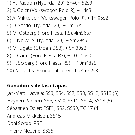
1) H. Paddon (Hyundai i20), 3h40m52s9
2) S. Ogier (Volkswagen Polo R), + 14s3
3) A. Mikkelsen (Volkswagen Polo R), + 1m05s2
4) D. Sordo (Hyundai i20), + 1m17s1
5) M. Ostberg (Ford Fiesta RS), 4m56s7
6) T. Neuville (Hyundai i20), + 9m29s5
7) M. Ligato (Citroën DS3), + 9m39s2
8) E. Camili (Ford Fiesta RS), + 10m16s0
9) H. Solberg (Ford Fiesta RS), + 10m48s5
10) N. Fuchs (Skoda Fabia R5), + 24m42s8
Ganadores de las etapas
Jari-Matti Latvala: SS3, SS4, SS7, SS8, SS12, SS13 (6)
Hayden Paddon: SS6, SS10, SS11, SS14, SS18 (5)
Sébastien Ogier: PSE1, SS2, SSS9, TC 17 (4)
Andreas Mikkelsen: SS15
Dani Sordo: PSE1
Thierry Neuville: SSS5